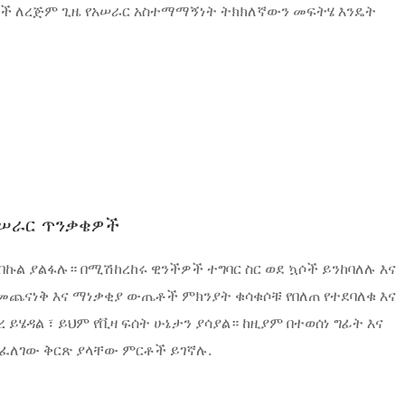
ቾች ለረጅም ጊዜ የአሠራር አስተማማኝነት ትክክለኛውን መፍትሄ እንዴት
 የአሠራር ጥንቃቄዎች
ብ በኩል ያልፋሉ። በሚሽከረከሩ ዊንችዎች ተግባር ስር ወደ ኳሶች ይንከባለሉ እና
ጨናነቅ እና ማነቃቂያ ውጤቶች ምክንያት ቁሳቁሶቹ የበለጠ የተደባለቁ እና
 ይሄዳል ፣ ይህም የቪዛ ፍሰት ሁኔታን ያሳያል። ከዚያም በተወሰነ ግፊት እና
ፈለገው ቅርጽ ያላቸው ምርቶች ይገኛሉ.