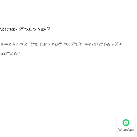
ያደርገው ምንድን ነው?
ተለመደ እና ውድ ችግር ሲሆን ይህም ወደ ምርት መቀነስ፣የኃይል ፍጆታ
 ይጨምራል።
WhatsApp