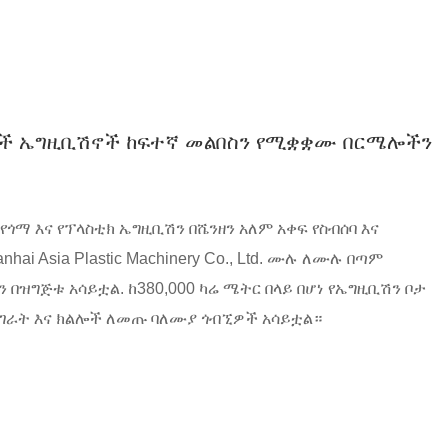
ስቲኮች ኤግዚቢሽኖች ከፍተኛ መልበስን የሚቋቋሙ በርሜሎችን
ጎማ እና የፕላስቲክ ኤግዚቢሽን በሼንዘን አለም አቀፍ የስብሰባ እና
ai Asia Plastic Machinery Co., Ltd. ሙሉ ለሙሉ በጣም
ዝግጅቱ አሳይቷል. ከ380,000 ካሬ ሜትር በላይ በሆነ የኤግዚቢሽን ቦታ
0 ሀገራት እና ክልሎች ለመጡ ባለሙያ ጎብኚዎች አሳይቷል።