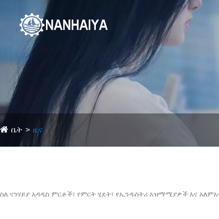
ቤት
ዜና
ስለ ናንሃይያ አዳዲስ ምርቶች፣ የምርት ሂደት፣ የኢንዱስትሪ አዝማሚያዎች እና አለምአቀ