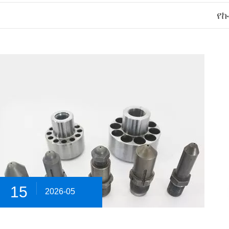
የኩ
15
2026-05