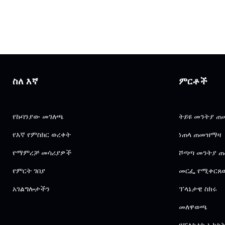
ስለ እኛ
ምርቶች
የኩባንያው መገለጫ
ትይዩ መንትያ 
የእኛ የምስክር ወረቀት
ነጠላ ጠመዝማዛ
የማምረቻ መሳሪያዎች
ሾጣጣ መንትያ 
የምርት ገበያ
መርፌ የሚቀርጸ
አገልግሎታችን
ፕላኔታዊ ስክሩ
መለዋወጫ