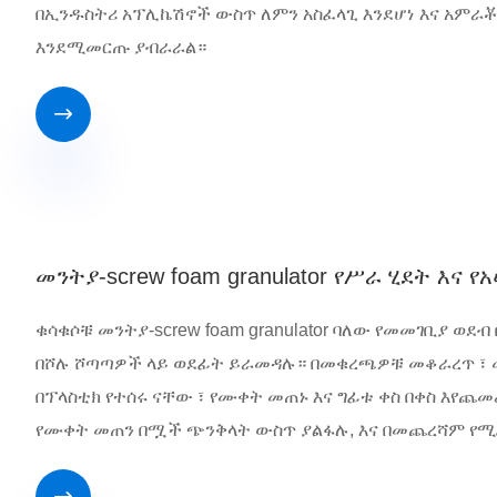
በኢንዱስትሪ አፕሊኬሽኖች ውስጥ ለምን አስፈላጊ እንደሆነ እና አምራ
እንደሚመርጡ ያብራራል።

መንትያ-screw foam granulator የሥራ ሂደት እና
ቁሳቁሶቹ መንትያ-screw foam granulator ባለው የመመገቢያ ወደ
በሾሉ ሾጣጣዎች ላይ ወደፊት ይራመዳሉ። በመቁረጫዎቹ መቆራረጥ ፣ መ
በፕላስቲክ የተሰሩ ናቸው ፣ የሙቀት መጠኑ እና ግፊቱ ቀስ በቀስ እየጨመረ
የሙቀት መጠን በሟች ጭንቅላት ውስጥ ያልፋሉ, እና በመጨረሻም የሚ