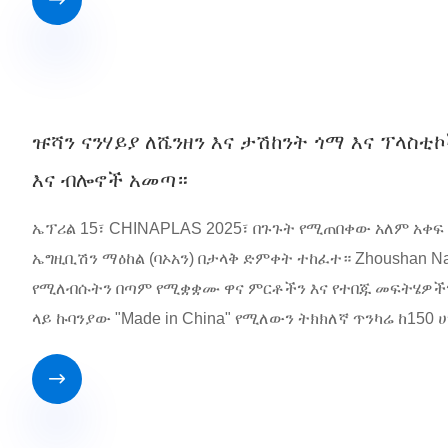

ዡሻን ናንሃይያ ለሼንዘን እና ታሽከንት ጎማ እና ፕላ
እና ብሎኖች አመጣ።
ኤፕሪል 15፣ CHINAPLAS 2025፣ በጉጉት የሚጠበቀው አለም አቀፍ የ
ኤግዚቢሽን ማዕከል (ባኦአን) በታላቅ ድምቀት ተከፈተ። Zhoushan Nanh
የሚለብሱትን በጣም የሚቋቋሙ ዋና ምርቶችን እና የተበጁ መፍትሄዎችን በ
ላይ ኩባንያው "Made in China" የሚለውን ትክክለኛ ጥንካሬ ከ15
