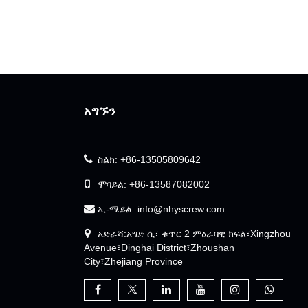
አግኙን
ስልክ:
+86-13505809642
ሞባይል:
+86-13587082002
ኢ-ሜይል:
info@nhyscrew.com
አድራሻ:አግድ ሲ፣ ቁጥር 2 ምዕራባዊ ክፍል፣Xingzhou
Avenue፣Dinghai District፣Zhoushan
City፣Zhejiang Province