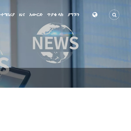
ተግበሪያ
ዜና
አውርድ
ጥያቄ ላክ
ያግኙን