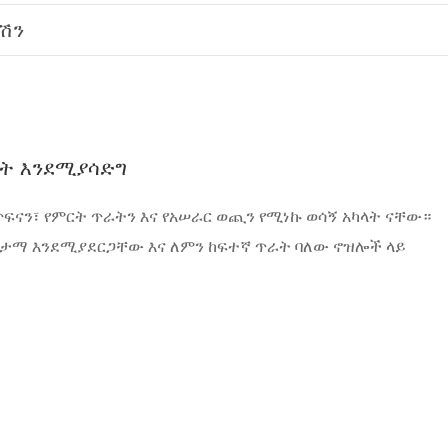
ሽን
ት እንደሚያሳድግ
ፍናን፣ የምርት ጥራትን እና የአሠራር ወጪን የሚነኩ ወሳኝ አካላት ናቸው።
ታማ እንደሚያደርጋቸው እና ለምን ከፍተኛ ጥራት ባለው ኖዝሎች ላይ