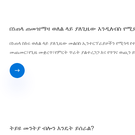
በነጠላ ጠመዝማዛ ወለል ላይ ያለጊዜው እንዲለብስ የሚ
በነጠላ ስክሩ ወለል ላይ ያለጊዜው መልበስ ኢንተርፕራይዞችን የሚጎዳ የ
መጨመር፣የጊዜ መቋረጥ፣የምርት ጥራት ያልተረጋጋ እና የጥገና ወጪን

ትይዩ መንትያ ብሎን እንዴት ይሰራል?