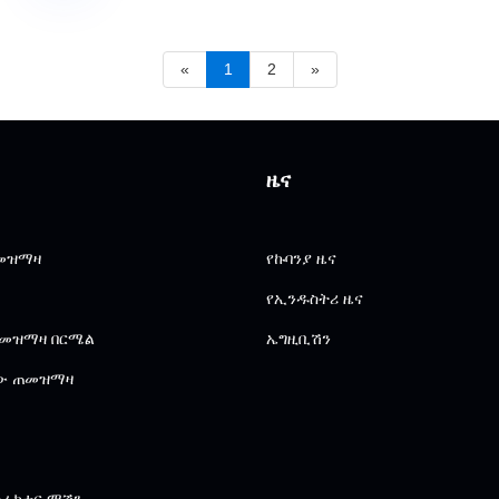
«
1
2
»
ዜና
ጠመዝማዛ
የኩባንያ ዜና
የኢንዱስትሪ ዜና
ጠመዝማዛ በርሜል
ኤግዚቢሽን
ው ጠመዝማዛ