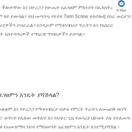
ቅ ችሎታቸው እና በተረጋጋ የውጤት አፈጻጸም ምክንያት በኤክሰትራክሽን፣
E-Mail
 ላይ ይውላል። ይህ መጣጥፍ የትይዩ Twin Screw ቴክኖሎጂ የስራ መርሆን፣
ያዎችን ያብራራል። እንዲሁም የማቀነባበሪያ ጥራትን እና የአሰራር
ት አስተዳዳሪዎች ተግባራዊ ግንዛቤዎችን ይሰጣል።
ፃፀምን እንዴት ያሻሽላል?
መቋቋም እና የተረጋጋ የማቀነባበሪያ ብቃቱ የምርት ጥራትን ለመጠበቅ ወሳኝ
ሸርሸር፣ ወጥነት የሌለው መቅለጥ እና የአጭር ጊዜ የመሳሪያ ህይወት ያሉ የተለመዱ
ቀ የጠመዝማዛ ንድፍ የማስወጣት አፈፃፀምን እንዴት እንደሚያሻሽል ፣