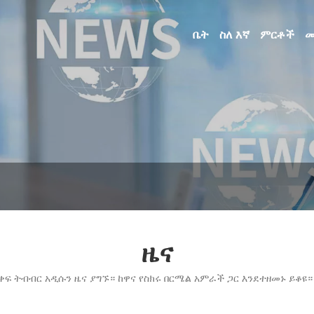
ቤት
ስለ እኛ
ምርቶች
መ
ዜና
ፍ ትብብር አዲሱን ዜና ያግኙ። ከዋና የስክሩ በርሜል አምራች ጋር እንደተዘመኑ ይቆዩ።