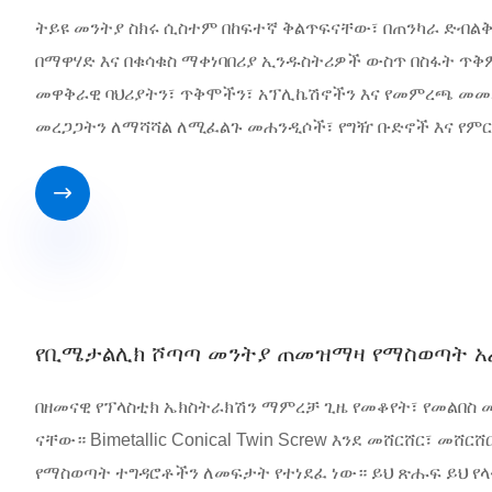
ትይዩ መንትያ ስክሩ ሲስተም በከፍተኛ ቅልጥፍናቸው፣ በጠንካራ ድብል
በማዋሃድ እና በቁሳቁስ ማቀነባበሪያ ኢንዱስትሪዎች ውስጥ በስፋት ጥቅም
መዋቅራዊ ባህሪያትን፣ ጥቅሞችን፣ አፕሊኬሽኖችን እና የመምረጫ መመሪ
መረጋጋትን ለማሻሻል ለሚፈልጉ መሐንዲሶች፣ የግዥ ቡድኖች እና የምር

የቢሜታልሊክ ሾጣጣ መንትያ ጠመዝማዛ የማስወጣት አፈ
በዘመናዊ የፕላስቲክ ኤክስትራክሽን ማምረቻ ጊዜ የመቆየት፣ የመልበስ 
ናቸው። Bimetallic Conical Twin Screw እንደ መሸርሸር፣ መ
የማስወጣት ተግዳሮቶችን ለመፍታት የተነደፈ ነው። ይህ ጽሑፍ ይህ የላ