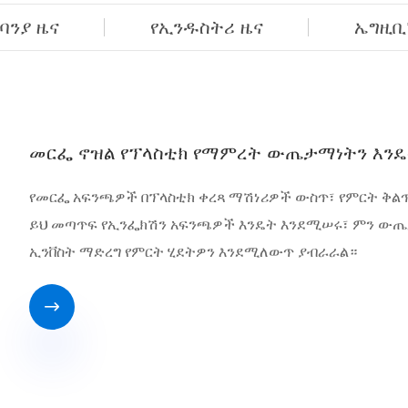
ባንያ ዜና
የኢንዱስትሪ ዜና
ኤግዚቢ
መርፌ ኖዝል የፕላስቲክ የማምረት ውጤታማነትን እንዴ
የመርፌ አፍንጫዎች በፕላስቲክ ቀረጻ ማሽነሪዎች ውስጥ፣ የምርት ቅልጥ
ይህ መጣጥፍ የኢንፌክሽን አፍንጫዎች እንዴት እንደሚሠሩ፣ ምን ውጤ
ኢንቨስት ማድረግ የምርት ሂደትዎን እንደሚለውጥ ያብራራል።
